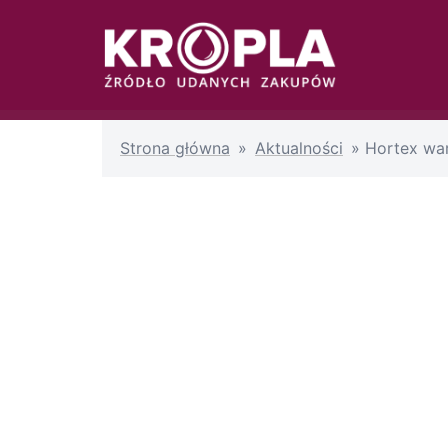
Przejdź
do
treści
Strona główna
»
Aktualności
»
Hortex war