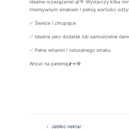
idealne rozwiązanie! 🌿🥦 Wystarczy kilka mi
intensywnym smakiem i pełnią wartości odż
✅ Świeże i chrupiące
✅ Idealne jako dodatek lub samodzielne dani
✅ Pełne witamin i naturalnego smaku
Wrzuć na patelnię🌶🥕🧅
Nawigacja
Jabłko nektar