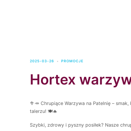
2025-03-26
PROMOCJE
Hortex warzyw
🥦🥕 Chrupiące Warzywa na Patelnię – smak, 
talerzu! 🍽️🔥
Szybki, zdrowy i pyszny posiłek? Nasze chru