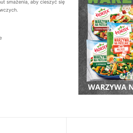
nut smażenia, aby cieszyć się
ywczych.
e