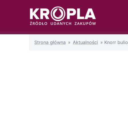
Przejdź
do
treści
Strona główna
»
Aktualności
»
Knorr buli