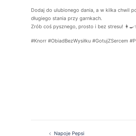
Dodaj do ulubionego dania, a w kilka chwil
długiego stania przy garnkach.
Zrób coś pysznego, prosto i bez stresu! 👩‍🍳
#Knorr #ObiadBezWysiłku #GotujZSercem #
Nawigacja
Napoje Pepsi