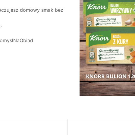
 poczujesz domowy smak bez
✨
PomysłNaObiad