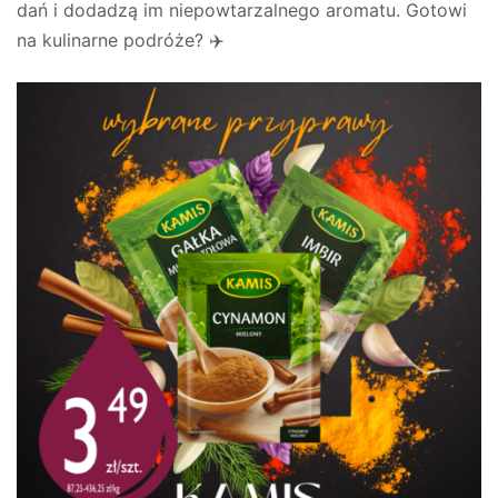
dań i dodadzą im niepowtarzalnego aromatu. Gotowi
na kulinarne podróże? ✈️