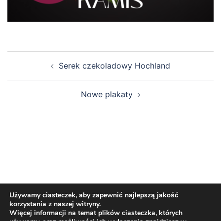
Nawigacja
Serek czekoladowy Hochland
wpisu
Nowe plakaty
Używamy ciasteczek, aby zapewnić najlepszą jakość
korzystania z naszej witryny.
© 2026 Kropla Polski Detal - Źródło udanych
Więcej informacji na temat plików ciasteczka, których